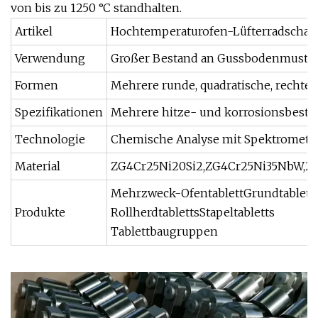
von bis zu 1250 °C standhalten.
Artikel
Hochtemperaturofen-Lüfterradschaufe
Verwendung
Großer Bestand an Gussbodenmustern 
Formen
Mehrere runde, quadratische, rechte
Spezifikationen
Mehrere hitze- und korrosionsbest
Technologie
Chemische Analyse mit Spektrometer f
Material
ZG4Cr25Ni20Si2,ZG4Cr25Ni35NbW,25
Mehrzweck-OfentablettGrundtablett
Produkte
RollherdtablettsStapeltabletts
Tablettbaugruppen