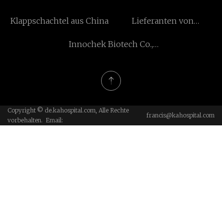
Klappschachtel aus China
Lieferanten von
Dachplatten aus China
Innochek Biotech Co.,
Beschränkt
Copyright © de.kahospital.com, Alle Rechte
francis@kahospital.com
vorbehalten. Email: