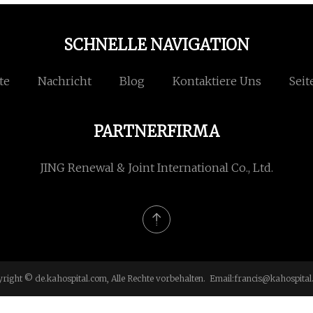
SCHNELLE NAVIGATION
te
Nachricht
Blog
Kontaktiere Uns
Seit
PARTNERFIRMA
JING Renewal & Joint International Co., Ltd.
right © de.kahospital.com, Alle Rechte vorbehalten. Email:
francis@kahospital