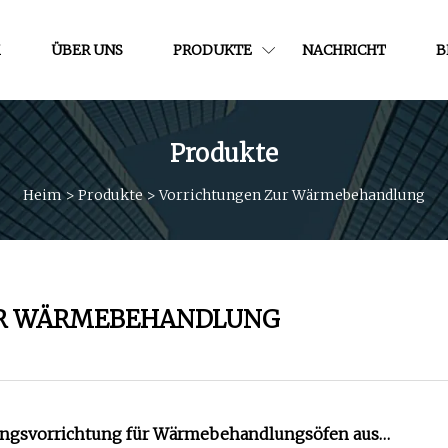
M
ÜBER UNS
PRODUKTE
NACHRICHT
B
Produkte
Heim
>
Produkte
>
Vorrichtungen Zur Wärmebehandlung
UR WÄRMEBEHANDLUNG
gsvorrichtung für Wärmebehandlungsöfen aus