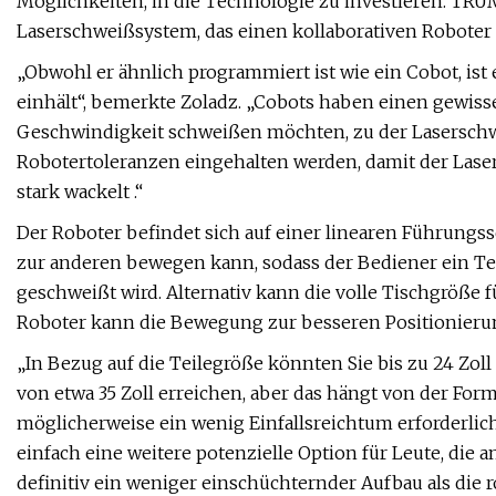
Möglichkeiten, in die Technologie zu investieren. TRUM
Laserschweißsystem, das einen kollaborativen Robote
„Obwohl er ähnlich programmiert ist wie ein Cobot, ist
einhält“, bemerkte Zoladz. „Cobots haben einen gewiss
Geschwindigkeit schweißen möchten, zu der Laserschw
Robotertoleranzen eingehalten werden, damit der Laser
stark wackelt .“
Der Roboter befindet sich auf einer linearen Führungss
zur anderen bewegen kann, sodass der Bediener ein Tei
geschweißt wird. Alternativ kann die volle Tischgröße
Roboter kann die Bewegung zur besseren Positionieru
„In Bezug auf die Teilegröße könnten Sie bis zu 24 Zoll
von etwa 35 Zoll erreichen, aber das hängt von der Form 
möglicherweise ein wenig Einfallsreichtum erforderlich,
einfach eine weitere potenzielle Option für Leute, die 
definitiv ein weniger einschüchternder Aufbau als die