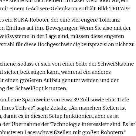
PF stellte kürzlich seinen TruLaser Weld 1000 vor, ein
r mit einem 6-Achsen-Gelenkarm enthält. Bild: TRUMPF
 es ein KUKA-Roboter, der eine viel engere Toleranz
en Einfluss auf ihre Bewegungen. Wenn Sie also mit der
eißsysteme in der Lage sind, müssen diese engeren
strahl für diese Hochgeschwindigkeitspräzision nicht zu
chiene, sodass er sich von einer Seite der Schweißkabine
l sicher befestigen kann, während ein anderes
 für einen größeren Aufbau genutzt werden und der
ng der Schweißoptik nutzen.
 und eine Spannweite von etwa 39 Zoll sowie eine Tiefe
Ihres Teils ab“, sagte Zoladz. „An manchen Stellen ist
 damit es in diesem Setup funktioniert, aber es ist
an der Übernahme der Technologie interessiert sind. Es ist
 robusteren Laserschweißzellen mit großen Robotern.“