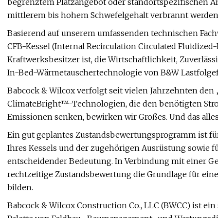
begrenztem Platzangebot oder standortspezifischen A
mittlerem bis hohem Schwefelgehalt verbrannt werden
Basierend auf unserem umfassenden technischen Fachw
CFB-Kessel (Internal Recirculation Circulated Fluidized
Kraftwerksbesitzer ist, die Wirtschaftlichkeit, Zuverläs
In-Bed-Wärmetauschertechnologie von B&W Lastfolge
Babcock & Wilcox verfolgt seit vielen Jahrzehnten den
ClimateBright™-Technologien, die den benötigten Str
Emissionen senken, bewirken wir Großes. Und das alle
Ein gut geplantes Zustandsbewertungsprogramm ist für 
Ihres Kessels und der zugehörigen Ausrüstung sowie fü
entscheidender Bedeutung. In Verbindung mit einer G
rechtzeitige Zustandsbewertung die Grundlage für ein
bilden.
Babcock & Wilcox Construction Co., LLC (BWCC) ist ein