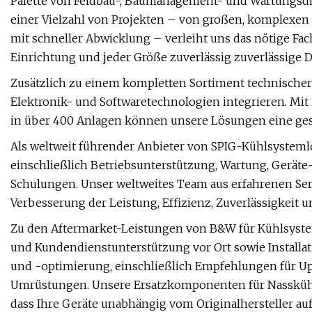
Palette von Feldbau-, Baumanagement- und Wartungsdi
einer Vielzahl von Projekten – von großen, komplexen 
mit schneller Abwicklung – verleiht uns das nötige Fac
Einrichtung und jeder Größe zuverlässig zuverlässige 
Zusätzlich zu einem kompletten Sortiment technisch
Elektronik- und Softwaretechnologien integrieren. Mit 
in über 400 Anlagen können unsere Lösungen eine gest
Als weltweit führender Anbieter von SPIG-Kühlsysteml
einschließlich Betriebsunterstützung, Wartung, Gerät
Schulungen. Unser weltweites Team aus erfahrenen Serv
Verbesserung der Leistung, Effizienz, Zuverlässigkeit 
Zu den Aftermarket-Leistungen von B&W für Kühlsyst
und Kundendienstunterstützung vor Ort sowie Installa
und -optimierung, einschließlich Empfehlungen für U
Umrüstungen. Unsere Ersatzkomponenten für Nasskühlt
dass Ihre Geräte unabhängig vom Originalhersteller au