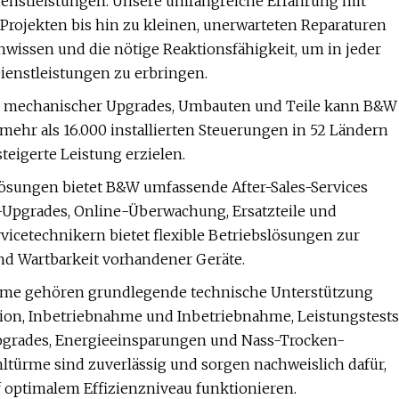
enstleistungen. Unsere umfangreiche Erfahrung mit
Projekten bis hin zu kleinen, unerwarteten Reparaturen
hwissen und die nötige Reaktionsfähigkeit, um in jeder
Dienstleistungen zu erbringen.
er mechanischer Upgrades, Umbauten und Teile kann B&W
mehr als 16.000 installierten Steuerungen in 52 Ländern
eigerte Leistung erzielen.
ösungen bietet B&W umfassende After-Sales-Services
e-Upgrades, Online-Überwachung, Ersatzteile und
icetechnikern bietet flexible Betriebslösungen zur
und Wartbarkeit vorhandener Geräte.
eme gehören grundlegende technische Unterstützung
tion, Inbetriebnahme und Inbetriebnahme, Leistungstests
pgrades, Energieeinsparungen und Nass-Trocken-
ürme sind zuverlässig und sorgen nachweislich dafür,
f optimalem Effizienzniveau funktionieren.