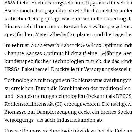
B&W bietet Hochleistungsteile und Upgrades für sein
Aschehandhabungsgeräten sowie für die meisten andere
kritischer Teile gepflegt, was eine schnelle Lieferung 
hinaus steht Ihnen unser Bestandsverwaltungssystem 
spezifischen Materialbedarf zu planen und die Lagerb
Im Februar 2022 erwarb Babcock & Wilcox Optimus Indu
Chanute, Kansas. Optimus blickt auf eine 35-jährige Ge
kundenspezifischer Technologien zurück, die das Pro
HRSGs, Paketkessel, Druckteile für Versorgungskessel 
Technologien mit negativen Kohlenstoffauswirkungen bi
zu erreichen. Durch die Kombination der traditionell
und -sequestrierungstechnologien (bekannt als BECCS)
Kohlenstoffintensität (CI) erzeugt werden. Die nachg
Biomasse zur Dampferzeugung deckt ein breites Spekt
Versorgungs- als auch Industriekunden ab.
Unsere Biomassetechnologie trägt dazu bei, die Erde 