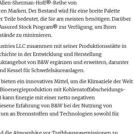
e Allen-Sherman-Hoff®-Reihe von
n Marken. Der Bestand wird für eine breite Palette
der Teile bedeutet, die Sie am meisten benötigen. Darüber
Assured Stock Program® zur Verfügung, um Ihren
estände zu minimieren.
stries LLC zusammen mit seiner Produktionsstätte in
schichte in der Entwicklung und Herstellung
duktangebot von B&W ergänzen und erweitern, darunter
und Kessel für Schwefelsäureanlagen.
eten ein innovatives Mittel, um die Klimaziele der Welt
en Bioenergieproduktion mit Kohlenstoffabscheidungs-
 kann Energie mit einer netto negativen
ewiesene Erfahrung von B&W bei der Nutzung von
rum an Brennstoffen und Technologien sowohl für
und die Atmosphäre vor Treibhausgasemissionen zu