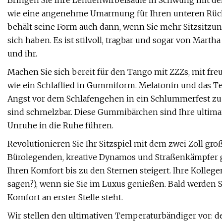
Bringen Sie Ihre Lendenwirbelsäule in Schwung mit d
wie eine angenehme Umarmung für Ihren unteren Rücke
behält seine Form auch dann, wenn Sie mehr Sitzsitzu
sich haben. Es ist stilvoll, tragbar und sogar von Mart
und ihr.
Machen Sie sich bereit für den Tango mit ZZZs, mit f
wie ein Schlaflied in Gummiform. Melatonin und das Te
Angst vor dem Schlafengehen in ein Schlummerfest zu v
sind schmelzbar. Diese Gummibärchen sind Ihre ultimat
Unruhe in die Ruhe führen.
Revolutionieren Sie Ihr Sitzspiel mit dem zwei Zoll gr
Bürolegenden, kreative Dynamos und Straßenkämpfer geei
Ihren Komfort bis zu den Sternen steigert. Ihre Kollegen
sagen?), wenn sie Sie im Luxus genießen. Bald werden S
Komfort an erster Stelle steht.
Wir stellen den ultimativen Temperaturbändiger vor: 