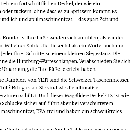
 einem fortschrittlichen Deckel, der wie ein
n oder tuckern, ohne dass es zu Spritzern kommt. Es
eundlich und spülmaschinenfest – das spart Zeit und
 Komforts. Ihre Füße werden sich anfühlen, als würden
 Mit einer Sohle, die dicker ist als ein Wörterbuch und
 jeder Ihrer Schritte zu einem kleinen Siegestanz. Die
ohne die Hüpfburg-Warteschlangen. Verabschieden Sie sic
Umarmung, die Ihre Füße je erlebt haben.
Die Ramblers von YETI sind die Schweizer Taschenmesser
li? Bring es an. Sie sind wie die ultimative
aturen schützt. Und dieser MagSlider-Deckel? Es ist wie
 Schlucke sicher auf, führt aber bei verschüttetem
lmaschinenfest, BPA-frei und haben ein schweißfreies
ini-Ofenhandschuhe von Sur La Table sind wie die neuen