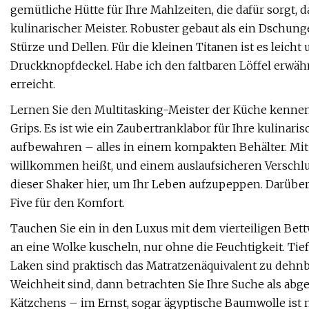
gemütliche Hütte für Ihre Mahlzeiten, die dafür sorgt, 
kulinarischer Meister. Robuster gebaut als ein Dschung
Stürze und Dellen. Für die kleinen Titanen ist es leic
Druckknopfdeckel. Habe ich den faltbaren Löffel erwähn
erreicht.
Lernen Sie den Multitasking-Meister der Küche kenne
Grips. Es ist wie ein Zaubertranklabor für Ihre kulinari
aufbewahren – alles in einem kompakten Behälter. Mit e
willkommen heißt, und einem auslaufsicheren Verschluss
dieser Shaker hier, um Ihr Leben aufzupeppen. Darüber
Five für den Komfort.
Tauchen Sie ein in den Luxus mit dem vierteiligen Bett
an eine Wolke kuscheln, nur ohne die Feuchtigkeit. Ti
Laken sind praktisch das Matratzenäquivalent zu dehnb
Weichheit sind, dann betrachten Sie Ihre Suche als abge
Kätzchens – im Ernst, sogar ägyptische Baumwolle ist n