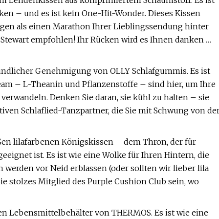
em Lendenkissen aus komprimiertem Schaumstoff. Es ist
n – und es ist kein One-Hit-Wonder. Dieses Kissen
ngen als einen Marathon Ihrer Lieblingssendung hinter
ha Stewart empfohlen! Ihr Rücken wird es Ihnen danken …
reundlicher Genehmigung von OLLY Schlafgummis. Es ist
am – L-Theanin und Pflanzenstoffe – sind hier, um Ihre
erwandeln. Denken Sie daran, sie kühl zu halten – sie
iven Schlaflied-Tanzpartner, die Sie mit Schwung von de
oßen lilafarbenen Königskissen – dem Thron, der für
gnet ist. Es ist wie eine Wolke für Ihren Hintern, die
 werden vor Neid erblassen (oder sollten wir lieber lila
ie stolzes Mitglied des Purple Cushion Club sein, wo
den Lebensmittelbehälter von THERMOS. Es ist wie eine