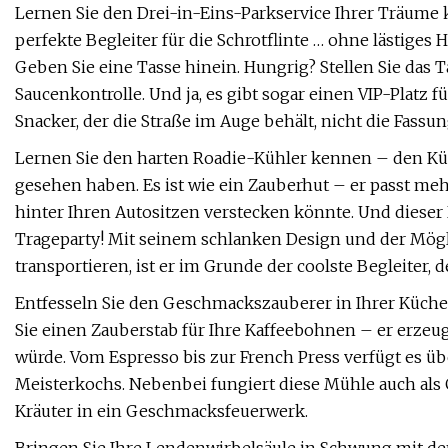
Lernen Sie den Drei-in-Eins-Parkservice Ihrer Träume 
perfekte Begleiter für die Schrotflinte … ohne lästige
Geben Sie eine Tasse hinein. Hungrig? Stellen Sie das T
Saucenkontrolle. Und ja, es gibt sogar einen VIP-Platz für
Snacker, der die Straße im Auge behält, nicht die Fassung
Lernen Sie den harten Roadie-Kühler kennen – den Kühler
gesehen haben. Es ist wie ein Zauberhut – er passt mehr 
hinter Ihren Autositzen verstecken könnte. Und dieser H
Trageparty! Mit seinem schlanken Design und der Mögli
transportieren, ist er im Grunde der coolste Begleiter, d
Entfesseln Sie den Geschmackszauberer in Ihrer Küche 
Sie einen Zauberstab für Ihre Kaffeebohnen – er erzeug
würde. Vom Espresso bis zur French Press verfügt es 
Meisterkochs. Nebenbei fungiert diese Mühle auch als
Kräuter in ein Geschmacksfeuerwerk.