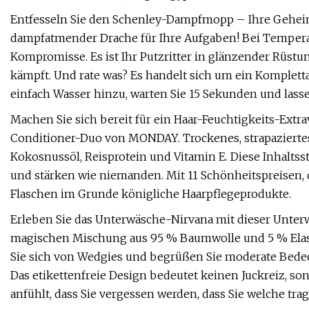
Entfesseln Sie den Schenley-Dampfmopp – Ihre Geheimw
dampfatmender Drache für Ihre Aufgaben! Bei Tempera
Kompromisse. Es ist Ihr Putzritter in glänzender Rüst
kämpft. Und rate was? Es handelt sich um ein Kompletta
einfach Wasser hinzu, warten Sie 15 Sekunden und las
Machen Sie sich bereit für ein Haar-Feuchtigkeits-Ex
Conditioner-Duo von MONDAY. Trockenes, strapaziertes
Kokosnussöl, Reisprotein und Vitamin E. Diese Inhaltsst
und stärken wie niemanden. Mit 11 Schönheitspreisen, 
Flaschen im Grunde königliche Haarpflegeprodukte.
Erleben Sie das Unterwäsche-Nirvana mit dieser Unterw
magischen Mischung aus 95 % Baumwolle und 5 % Elast
Sie sich von Wedgies und begrüßen Sie moderate Bedec
Das etikettenfreie Design bedeutet keinen Juckreiz, son
anfühlt, dass Sie vergessen werden, dass Sie welche tra