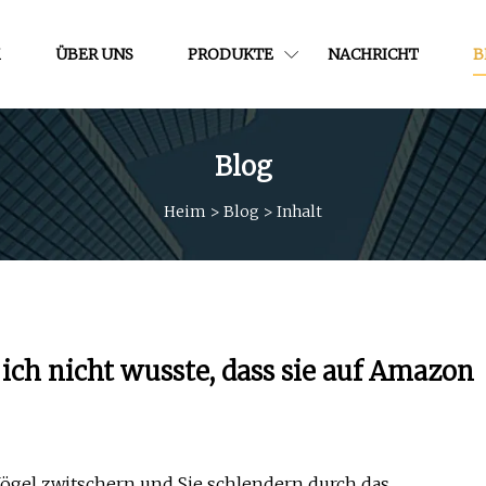
M
ÜBER UNS
PRODUKTE
NACHRICHT
B
Blog
Heim
>
Blog
>
Inhalt
ich nicht wusste, dass sie auf Amazon
, Vögel zwitschern und Sie schlendern durch das