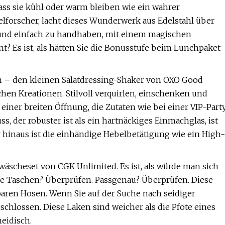
dass sie kühl oder warm bleiben wie ein wahrer
elforscher, lacht dieses Wunderwerk aus Edelstahl über
ht und einfach zu handhaben, mit einem magischen
t? Es ist, als hätten Sie die Bonusstufe beim Lunchpaket
n – den kleinen Salatdressing-Shaker von OXO Good
schen Kreationen. Stilvoll verquirlen, einschenken und
iner breiten Öffnung, die Zutaten wie bei einer VIP-Part
, der robuster ist als ein hartnäckiges Einmachglas, ist
 hinaus ist die einhändige Hebelbetätigung wie ein High-
wäscheset von CGK Unlimited. Es ist, als würde man sich
efe Taschen? Überprüfen. Passgenau? Überprüfen. Diese
aren Hosen. Wenn Sie auf der Suche nach seidiger
schlossen. Diese Laken sind weicher als die Pfote eines
eidisch.