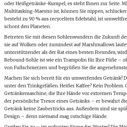
oder Heißgetränke-Kumpel, es steht Ihnen zur Seite. Mit
Multitasking-Maestro ist, können Sie nippen, schlucke
besteht zu 90 % aus recyceltem Edelstahl, ist umweltfr
schont den Planeten.
Betreten Sie mit diesen Sohlenwundern die Zukunft des
sie auf Wolken oder zumindest auf Marshmallows laufen.
unterstützender als der Rat eines besten Freundes, wird
Rebound-Sohle ist wie ein Trampolin für Ihre Füße – 
von Fußschmerzen und begrüßen Sie die angenehmste 
Machen Sie sich bereit für ein umwerfendes Getränk! 
unter den Trinkgefäßen. Heißer Kaffee? Kein Problem. Chi
Getränkemaschine, die Ihre Hände vor extremen Temper
der persönliche Tresor eines Getränks – er bewahrt die
Getränk keine Zaubertricks aus. Außerdem sind sie spü
Design – denn niemand mag rutschige Hände.
Greifen Sie zu – im wahrsten Sinne des Wortes! Die M